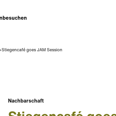
n
besuchen
Stiegencafé goes JAM Session
Nachbarschaft