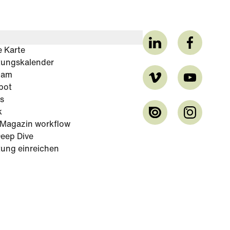
e Karte
tungskalender
cam
bot
s
k
-Magazin workflow
eep Dive
tung einreichen