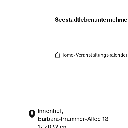
Home
Search
Seestadt
leben
unternehme
Home
Veranstaltungskalender
Innenhof,
Barbara-Prammer-Allee 13
1220 Wien