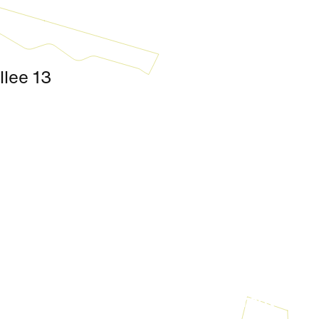
lee 13
Kultur
|
Nachbarschaft
Seestadt Stars | Ceri Hall Brady