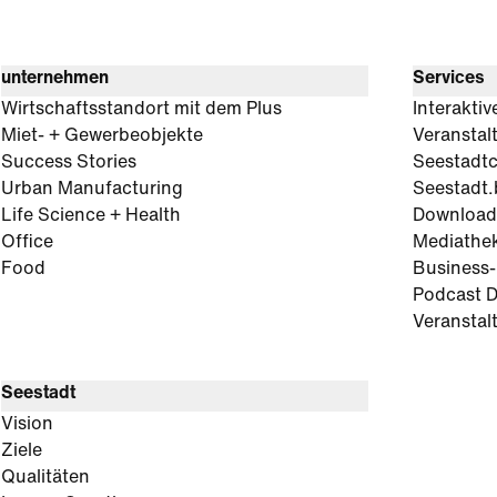
unternehmen
Services
Wirtschaftsstandort mit dem Plus
Interaktiv
Miet- + Gewerbeobjekte
Veranstal
Success Stories
Seestadt
Urban Manufacturing
Seestadt.
Life Science + Health
Download
Office
Mediathe
Food
Business
Podcast D
Veranstal
Seestadt
Vision
Ziele
Qualitäten