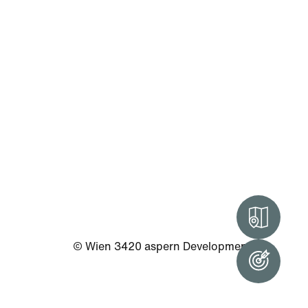
Intera
© Wien 3420 aspern Development AG