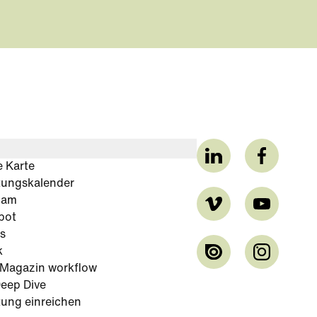
e Karte
tungskalender
cam
bot
s
k
-Magazin workflow
eep Dive
tung einreichen