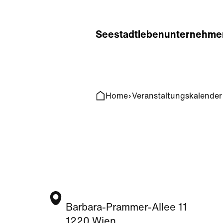
Home
Search
Seestadt
leben
unternehme
Home
Veranstaltungskalender
Barbara-Prammer-Allee 11
1220 Wien