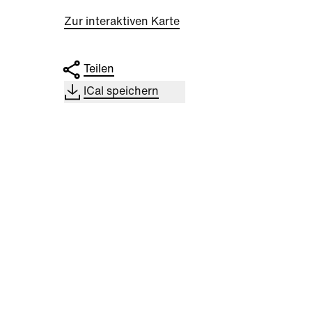
Zur interaktiven Karte
Teilen
ICal speichern
DOCK
|
Sport
Kultu
SQUARE DANCE -
Sals
ACTION FOR BRAIN AND
Basis