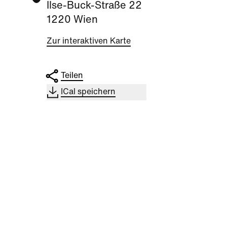
Ilse-Buck-Straße 22
1220 Wien
Zur interaktiven Karte
Teilen
ICal speichern
Kultur
|
Nachbarschaft
Kultu
Seestadt Stars | Sabine
Sees