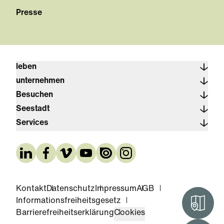
Presse
leben
unternehmen
Besuchen
Seestadt
Services
Kontakt
Datenschutz
Impressum
AGB
Informationsfreiheitsgesetz
Interak
Barrierefreiheitserklärung
Cookies