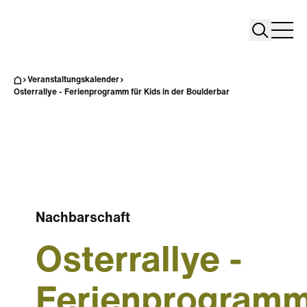
Search
Search
Home
Togg
Veranstaltungskalender
Osterrallye - Ferienprogramm für Kids in der Boulderbar
Nachbarschaft
Osterrallye -
Ferienprogram