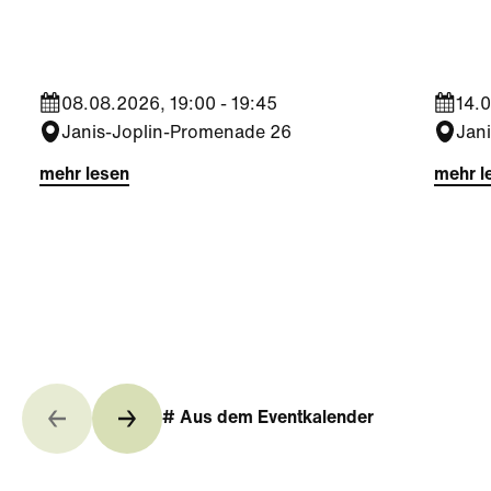
Foltin
Jara
08.08.2026, 19:00 - 19:45
14.0
Janis-Joplin-Promenade 26
Jan
mehr lesen
mehr l
# Aus dem Eventkalender