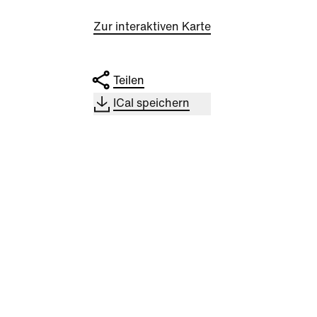
Zur interaktiven Karte
Teilen
ICal speichern
Sport
Trophy Experience am ÖFB