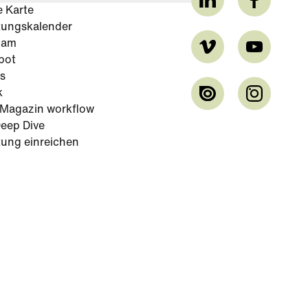
e Karte
tungskalender
cam
bot
s
k
-Magazin workflow
eep Dive
tung einreichen