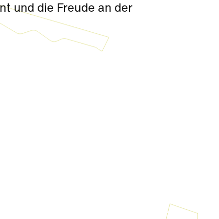
t und die Freude an der
Kultur
|
Aktivität + Mitmachen
Sommerkino im Seepark „Die