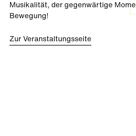
Musikalität, der gegenwärtige Momen
Bewegung!
Zur Veranstaltungsseite
Kultur
|
Familie
|
Aktivität + Mitmachen
Sommer Zirkus (3-6 Jahre)