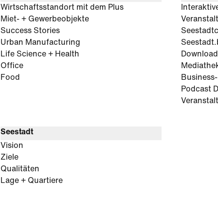
Wirtschaftsstandort mit dem Plus
Interaktiv
Miet- + Gewerbeobjekte
Veranstal
Success Stories
Seestadt
Urban Manufacturing
Seestadt.
Life Science + Health
Download
Office
Mediathe
Food
Business
Podcast D
Veranstal
Seestadt
Vision
Ziele
Qualitäten
Lage + Quartiere