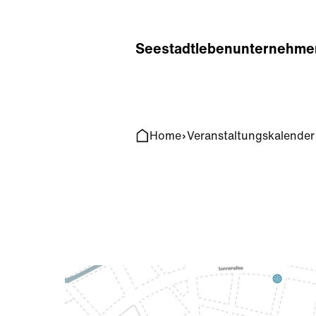
Home
Search
Seestadt
leben
unternehme
Home
Veranstaltungskalender