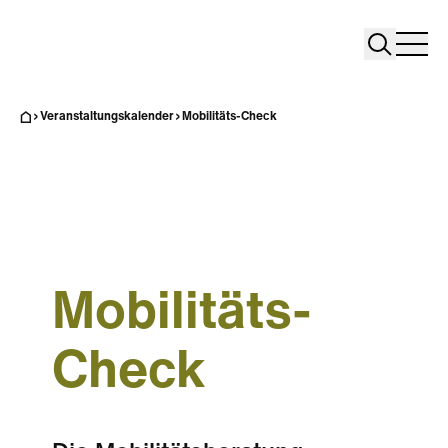
Search
Search
Home
Togg
Veranstaltungskalender
Mobilitäts-Check
Mobilitäts-
Check