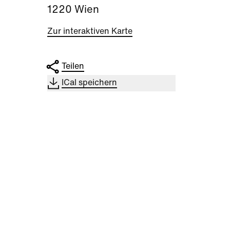
1220 Wien
Zur interaktiven Karte
Teilen
ICal speichern
Sport
Kultu
Aktiv
Trophy Experience am
Somm
ÖFB Campus