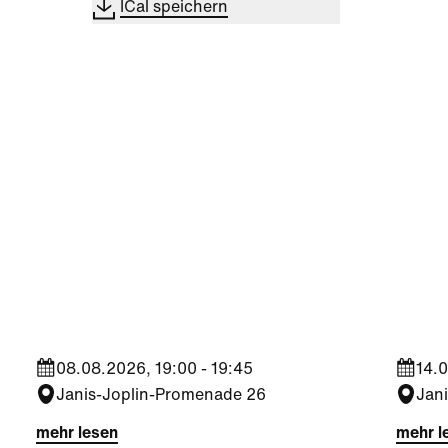
ICal speichern
Kultur
|
Nachbarschaft
Kultu
Seestadt Stars | Sabine
Sees
Foltin
Jara
08.08.2026, 19:00 - 19:45
14.0
Janis-Joplin-Promenade 26
Jan
mehr lesen
mehr l