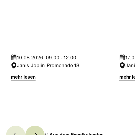
Kultur
|
Familie
|
Kultu
Aktivität + Mitmachen
Famil
Sommer Zirkus (3-6
Musi
Jahre)
Dem
10.08.2026, 09:00 - 12:00
17.0
Janis-Joplin-Promenade 18
Jan
mehr lesen
mehr l