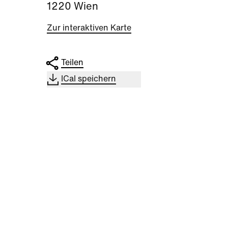
1220 Wien
Zur interaktiven Karte
Teilen
ICal speichern
Kultur
|
Familie
|
Kultu
Aktivität + Mitmachen
Som
Sommer Zirkus (3-6
„Die