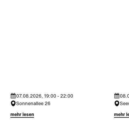
Kultur
Spor
Finissage Gestrüpp -
Trop
Johannes Milchram
ÖFB
07.08.2026, 19:00 - 22:00
08.0
Sonnenallee 26
See
mehr lesen
mehr l