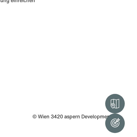
tung einreichen
Intera
© Wien 3420 aspern Development AG