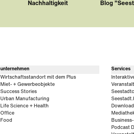
Nachhaltigkeit
Blog "Seest
unternehmen
Services
Wirtschaftsstandort mit dem Plus
Interaktiv
Miet- + Gewerbeobjekte
Veranstal
Success Stories
Seestadt
Urban Manufacturing
Seestadt.
Life Science + Health
Download
Office
Mediathe
Food
Business
Podcast D