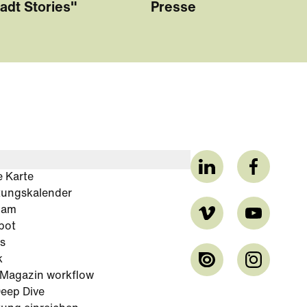
adt Stories"
Presse
e Karte
tungskalender
cam
bot
s
k
-Magazin workflow
eep Dive