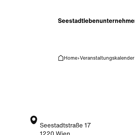
Home
Search
Seestadt
leben
unternehme
Home
Veranstaltungskalender
Seestadtstraße 17
1220 Wien