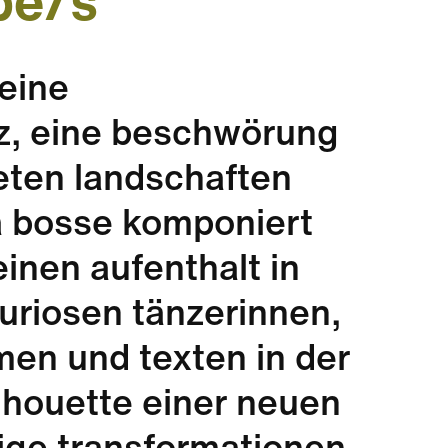
pe/s
eine
z, eine beschwörung
eten landschaften
a bosse komponiert
inen aufenthalt in
furiosen tänzerinnen,
en und texten in der
ilhouette einer neuen