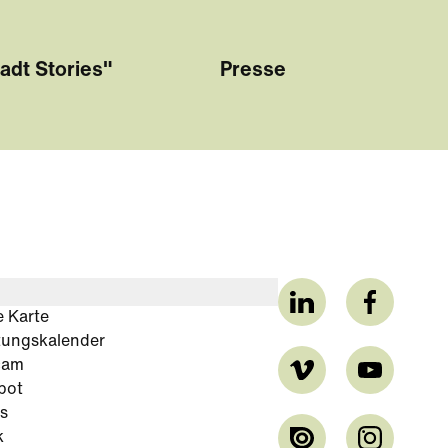
adt Stories"
Presse
e Karte
tungskalender
cam
bot
s
k