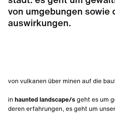
stadt. es geht um gewalt
von umgebungen sowie d
auswirkungen.
von vulkanen über minen auf die bauf
in
haunted landscape/s
geht es um g
deren erfahrungen, es geht um unser