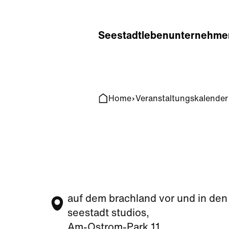
Home
Search
Seestadt
leben
unternehme
Home
Veranstaltungskalender
auf dem brachland vor und in den
seestadt studios,
Am-Ostrom-Park 11