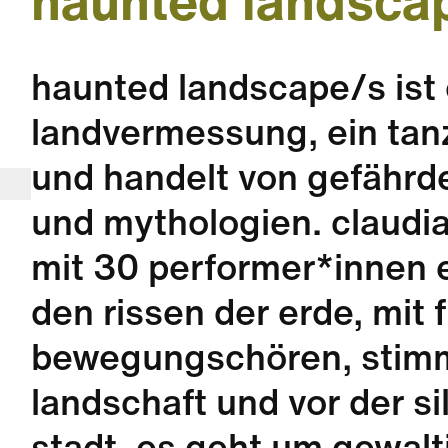
haunted landsca
haunted landscape/s ist 
landvermessung, ein tan
und handelt von gefährd
und mythologien. claudi
mit 30 performer*innen e
den rissen der erde, mit 
bewegungschören, stimm
landschaft und vor der s