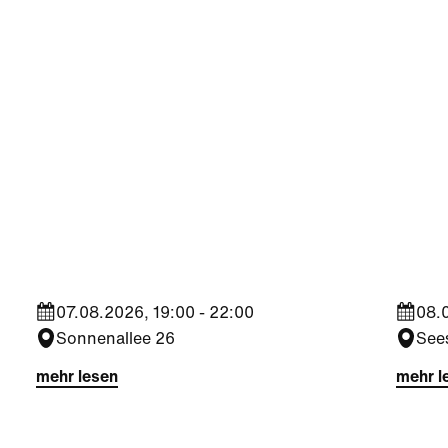
Kultur
Spor
Finissage Gestrüpp -
Trop
Johannes Milchram
ÖFB
07.08.2026, 19:00 - 22:00
08.0
Sonnenallee 26
See
mehr lesen
mehr l