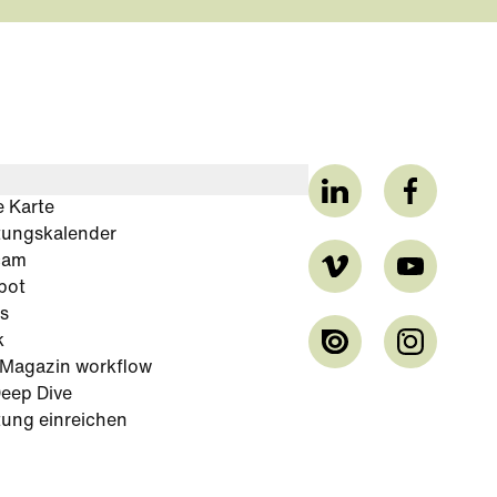
e Karte
tungskalender
cam
bot
s
k
-Magazin workflow
eep Dive
tung einreichen