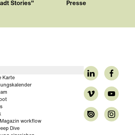
adt Stories"
Presse
e Karte
tungskalender
cam
bot
s
k
-Magazin workflow
eep Dive