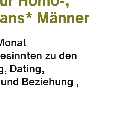
für Homo-,
rans* Männer
Monat
esinnten zu den
g, Dating,
 und Beziehung ,