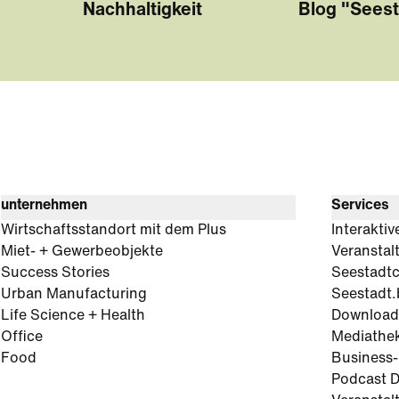
Nachhaltigkeit
Blog "Seest
unternehmen
Services
Wirtschaftsstandort mit dem Plus
Interaktiv
Miet- + Gewerbeobjekte
Veranstal
Success Stories
Seestadt
Urban Manufacturing
Seestadt.
Life Science + Health
Download
Office
Mediathe
Food
Business
Podcast D