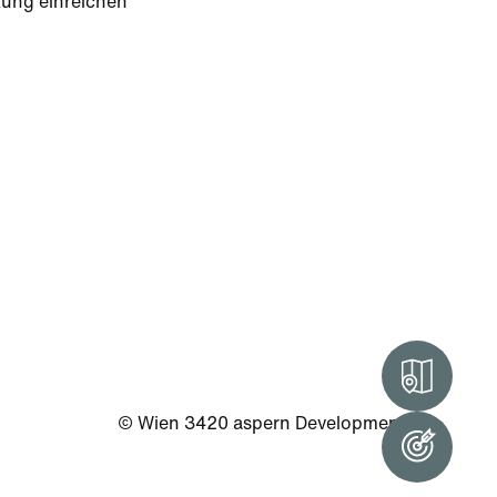
tung einreichen
Intera
© Wien 3420 aspern Development AG