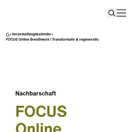
Search
Search
Home
Togg
Veranstaltungskalender
FOCUS Online Breathwork I Transformativ & regenerativ.
Nachbarschaft
FOCUS
Online