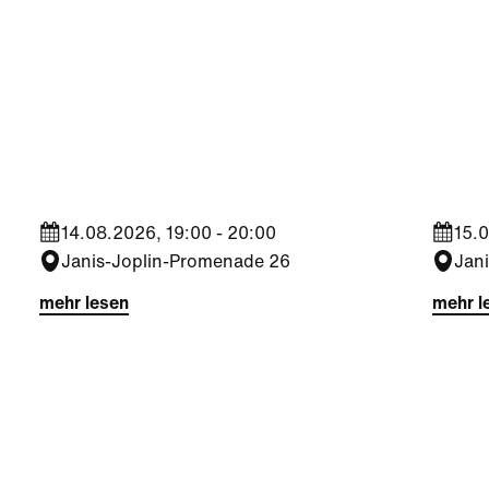
Kultur
|
Nachbarschaft
Kultu
Seestadt Stars | Roberto
Sees
Jara
Bra
14.08.2026, 19:00 - 20:00
15.0
Janis-Joplin-Promenade 26
Jan
mehr lesen
mehr l