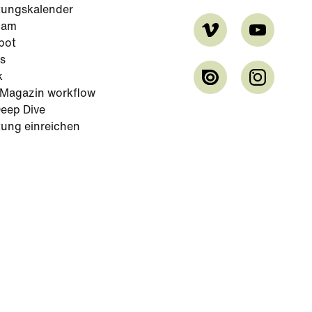
tungskalender
cam
bot
s
k
-Magazin workflow
eep Dive
tung einreichen