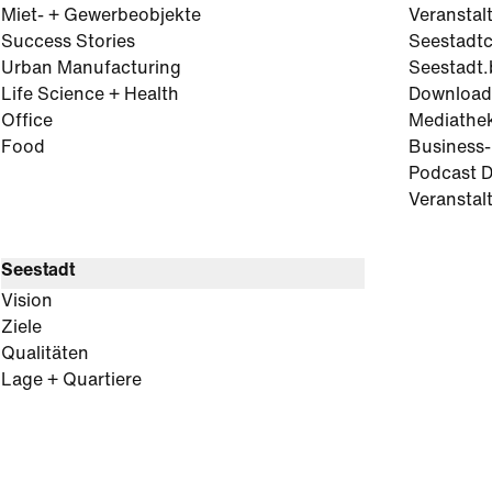
Miet- + Gewerbeobjekte
Veranstal
Success Stories
Seestadt
Urban Manufacturing
Seestadt.
Life Science + Health
Download
Office
Mediathe
Food
Business
Podcast D
Veranstal
Seestadt
Vision
Ziele
Qualitäten
Lage + Quartiere