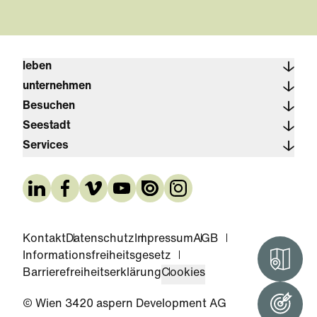
leben
unternehmen
Besuchen
Seestadt
Services
Kontakt
Datenschutz
Impressum
AGB
Informationsfreiheitsgesetz
Interak
Barrierefreiheitserklärung
Cookies
© Wien 3420 aspern Development AG