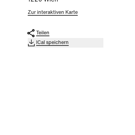
1220 Wien
Zur interaktiven Karte
Teilen
ICal speichern
Kultur
|
Nachbarschaft
Kultu
Seestadt Stars |
Sees
ISTZUSTAND
Folti