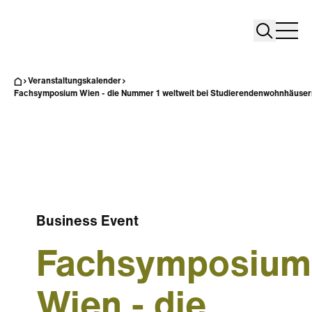
Search
Search
Home
Togg
Veranstaltungskalender
Fachsymposium Wien - die Nummer 1 weltweit bei Studierendenwohnhäusern
Business Event
Fachsymposium
Wien - die