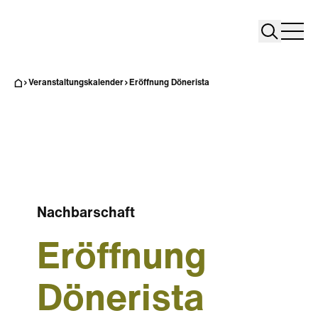
Search
Search
Home
Togg
Veranstaltungskalender
Eröffnung Dönerista
Nachbarschaft
Eröffnung
Dönerista