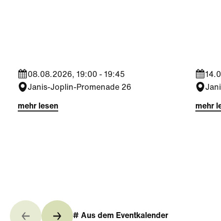
Kultur
|
Nachbarschaft
Kultu
Seestadt Stars | Sabine
Sees
Foltin
Jara
08.08.2026, 19:00 - 19:45
14.0
Janis-Joplin-Promenade 26
Jan
mehr lesen
mehr l
# Aus dem Eventkalender