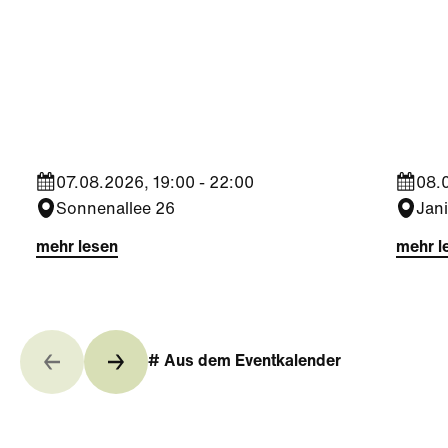
Kultur
Kultu
Finissage Gestrüpp -
Sees
Johannes Milchram
Dada
07.08.2026, 19:00 - 22:00
08.
Sonnenallee 26
Jan
mehr lesen
mehr l
# Aus dem Eventkalender