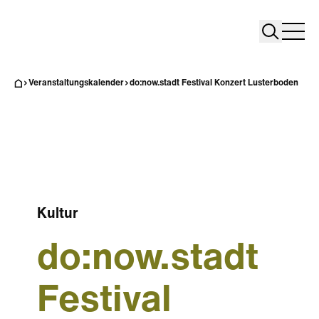
Search
Search
Home
Togg
Veranstaltungskalender
do:now.stadt Festival Konzert Lusterboden
Kultur
do:now.stadt
Festival