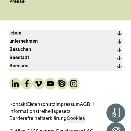
Presse
leben
unternehmen
Besuchen
Seestadt
Services
Kontakt
Datenschutz
Impressum
AGB
Informationsfreiheitsgesetz
Interak
Barrierefreiheitserklärung
Cookies