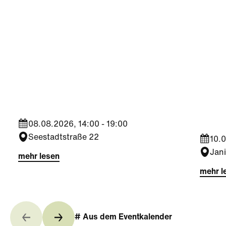
Sport
Kultu
Aktiv
Trophy Experience am
Somm
ÖFB Campus
Jahr
08.08.2026, 14:00 - 19:00
Seestadtstraße 22
10.0
Jan
mehr lesen
mehr l
# Aus dem Eventkalender