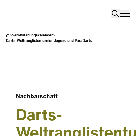
Search
Search
Home
Togg
Veranstaltungskalender
Darts-Weltranglistenturnier Jugend und ParaDarts
Nachbarschaft
Darts-
Weltranglistentu