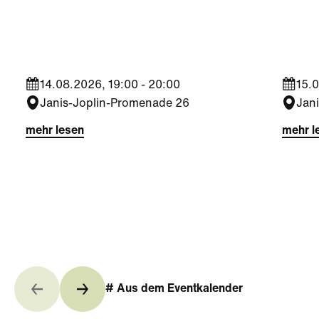
Seestadt Stars | Roberto
Sees
Jara
Bra
14.08.2026, 19:00 - 20:00
15.0
Janis-Joplin-Promenade 26
Jan
mehr lesen
mehr l
# Aus dem Eventkalender