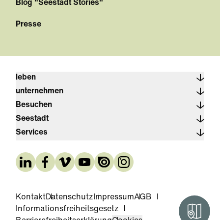
Blog "Seestadt Stories"
Presse
leben
unternehmen
Besuchen
Seestadt
Services
Kontakt
Datenschutz
Impressum
AGB
Informationsfreiheitsgesetz
Interak