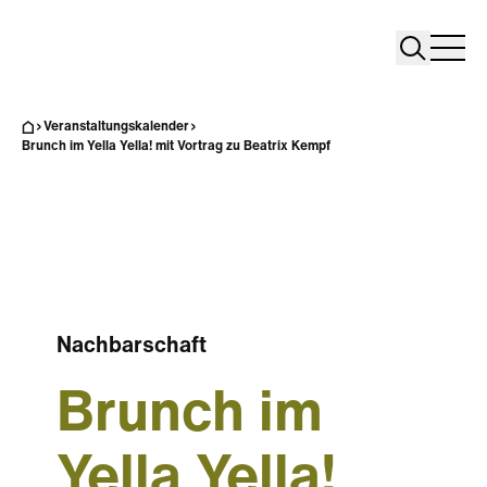
Search
Search
Home
Togg
Veranstaltungskalender
Brunch im Yella Yella! mit Vortrag zu Beatrix Kempf
Nachbarschaft
Brunch im
Yella Yella!