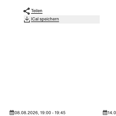
Teilen
ICal speichern
Kultur
|
Nachbarschaft
Kultu
Seestadt Stars | Sabine
Sees
Foltin
Jara
08.08.2026, 19:00 - 19:45
14.0