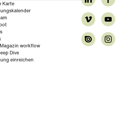
e Karte
tungskalender
cam
bot
s
k
-Magazin workflow
eep Dive
tung einreichen