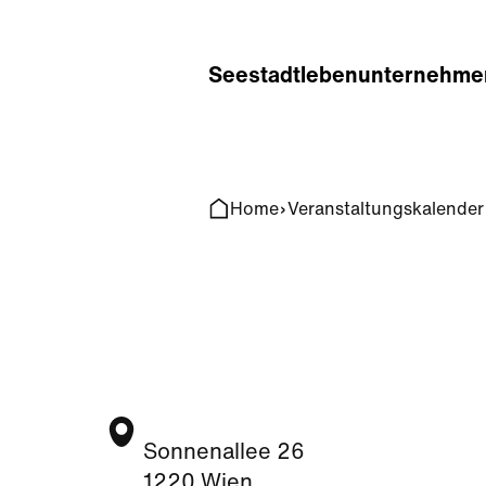
Home
Search
Seestadt
leben
unternehme
Home
Veranstaltungskalender
Sonnenallee 26
1220 Wien