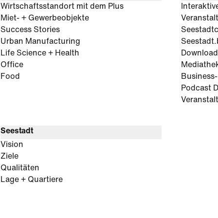
Wirtschaftsstandort mit dem Plus
Interaktiv
Miet- + Gewerbeobjekte
Veranstal
Success Stories
Seestadt
Urban Manufacturing
Seestadt.
Life Science + Health
Download
Office
Mediathe
Food
Business
Podcast D
Veranstal
Seestadt
Vision
Ziele
Qualitäten
Lage + Quartiere