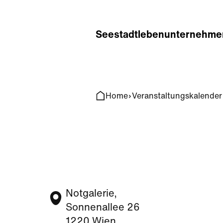
Home
Search
Seestadt
leben
unternehme
Home
Veranstaltungskalender
Notgalerie,
Sonnenallee 26
1220 Wien