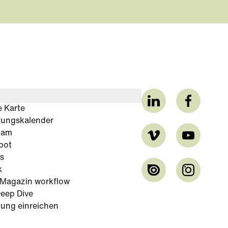
e Karte
tungskalender
cam
bot
s
k
-Magazin workflow
eep Dive
tung einreichen