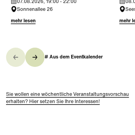
07.08.2026, 19:00 - 22:00
08.0
Sonnenallee 26
See
mehr lesen
mehr l
# Aus dem Eventkalender
Sie wollen eine wöchentliche Veranstaltungsvorschau
erhalten? Hier setzen Sie Ihre Interessen!