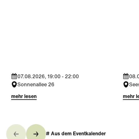
Kultur
Spor
Finissage Gestrüpp -
Trop
Johannes Milchram
ÖFB
07.08.2026, 19:00 - 22:00
08.0
Sonnenallee 26
See
mehr lesen
mehr l
# Aus dem Eventkalender