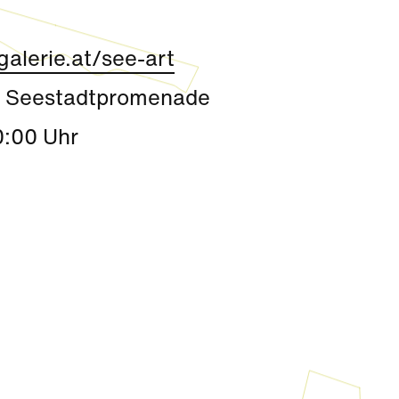
alerie.at/see-art
g Seestadtpromenade
0:00 Uhr
Kultur
|
Aktivität + Mitmachen