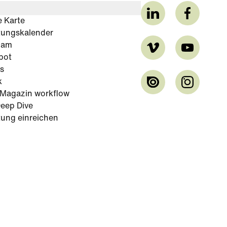
e Karte
tungskalender
cam
bot
s
k
-Magazin workflow
eep Dive
tung einreichen