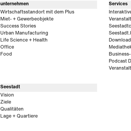
unternehmen
Services
Wirtschaftsstandort mit dem Plus
Interaktiv
Miet- + Gewerbeobjekte
Veranstal
Success Stories
Seestadt
Urban Manufacturing
Seestadt.
Life Science + Health
Download
Office
Mediathe
Food
Business
Podcast D
Veranstal
Seestadt
Vision
Ziele
Qualitäten
Lage + Quartiere