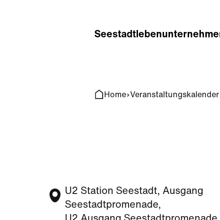
Home
Search
Seestadt
leben
unternehme
Home
Veranstaltungskalender
U2 Station Seestadt, Ausgang
Seestadtpromenade,
U2 Ausgang Seestadtpromenade