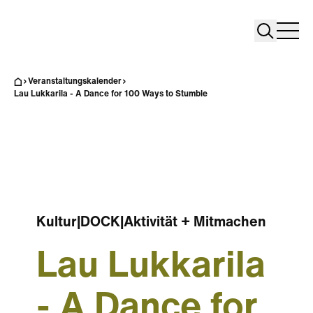
Search
Search
Home
Togg
Veranstaltungskalender
Lau Lukkarila - A Dance for 100 Ways to Stumble
Kultur
|
DOCK
|
Aktivität + Mitmachen
Lau Lukkarila
- A Dance for