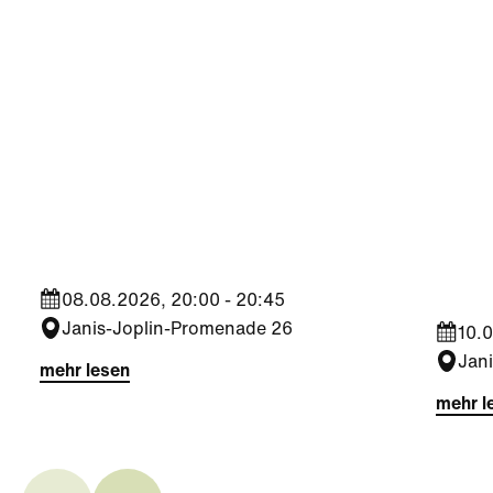
Kultur
|
Nachbarschaft
Kultu
Aktiv
Seestadt Stars | Samira
Somm
Dadashi
Jahr
08.08.2026, 20:00 - 20:45
Janis-Joplin-Promenade 26
10.0
Jan
mehr lesen
mehr l