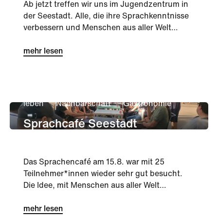
Ab jetzt treffen wir uns im Jugendzentrum in
der Seestadt. Alle, die ihre Sprachkenntnisse
verbessern und Menschen aus aller Welt
kennenlernen wollen, sind h...
mehr lesen
leben
Nachbarschaft
Gastronomie
Sprachcafé Seestadt
Das Sprachencafé am 15.8. war mit 25
Teilnehmer*innen wieder sehr gut besucht.
Die Idee, mit Menschen aus aller Welt
zusammenzukommen und dabei Sprachen zu
...
mehr lesen