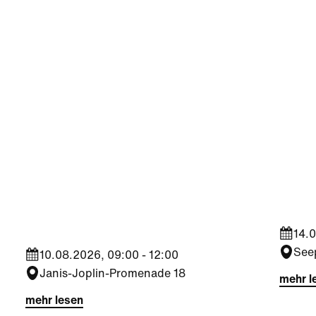
Kultur
|
Familie
|
Kultu
Aktivität + Mitmachen
Som
Sommer Zirkus (3-6
„Die
Jahre)
14.0
See
10.08.2026, 09:00 - 12:00
Janis-Joplin-Promenade 18
mehr l
mehr lesen