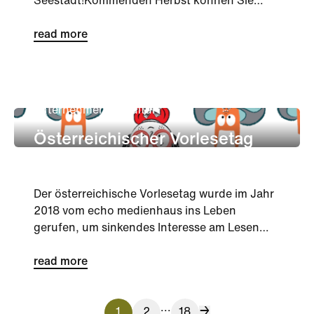
Seestadt!Kommenden Herbst können Sie
wieder viel erleben. Dafür sorgen unter
andere...
read more
unternehmen
Kultur
Österreichischer Vorlesetag
Der österreichische Vorlesetag wurde im Jahr
2018 vom echo medienhaus ins Leben
gerufen, um sinkendes Interesse am Lesen
und dem steigenden Analphabetismus ...
read more
...
1
2
18