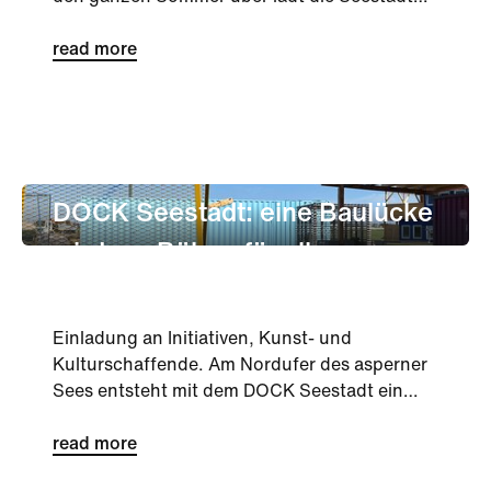
bei diesen und vielen weiteren Gelegenheiten
zum Dabeisein und Mitmachen ein.
read more
leben
Nachbarschaft
Kultur
DOCK Seestadt: eine Baulücke
wird zur Bühne für alle
Einladung an Initiativen, Kunst- und
Kulturschaffende. Am Nordufer des asperner
Sees entsteht mit dem DOCK Seestadt ein
neuer, temporärer Erlebnisraum: Eine
bespielte Baulücke, die zur Bühne für
read more
Bewegung, Gemeinschaft, Genuss und Kultur