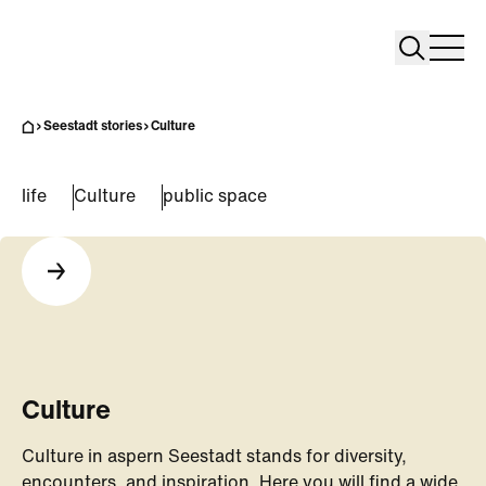
Search
Search
Home
Togg
Seestadt stories
Culture
life
Culture
public space
Culture
Culture in aspern Seestadt stands for diversity,
encounters, and inspiration. Here you will find a wide