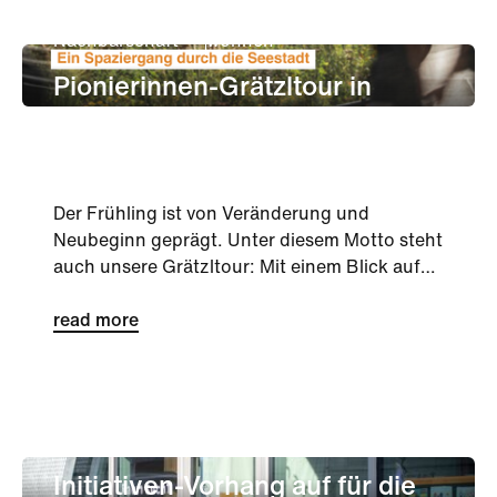
besuchen
leben
Kultur
Nachbarschaft
wohnen
Pionierinnen-Grätzltour in
aspern Seestadt
Der Frühling ist von Veränderung und
Neubeginn geprägt. Unter diesem Motto steht
auch unsere Grätzltour: Mit einem Blick auf
die Leistungen von Pionierinnen und die
Neuanfänge in ihren Biografien spazieren wir
read more
gemeinsam durch die Seestadt.
Nachbarschaft
Kultur
Initiativen-Vorhang auf für die