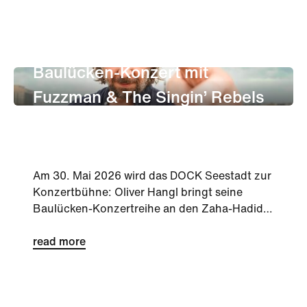
wird. Offen, flexibel und experimentell lädt das
DOCK Sie dazu ein, den Ort und die Bühne
mit eigenen Formaten zu nutzen und
leben
Kultur
mitzugestalten!
Baulücken-Konzert mit
Fuzzman & The Singin’ Rebels
am DOCK Seestadt
Am 30. Mai 2026 wird das DOCK Seestadt zur
Konzertbühne: Oliver Hangl bringt seine
Baulücken-Konzertreihe an den Zaha-Hadid-
Platz. Zu Gast sind Fuzzman & The Singin’
Rebels, der Eintritt ist frei.
read more