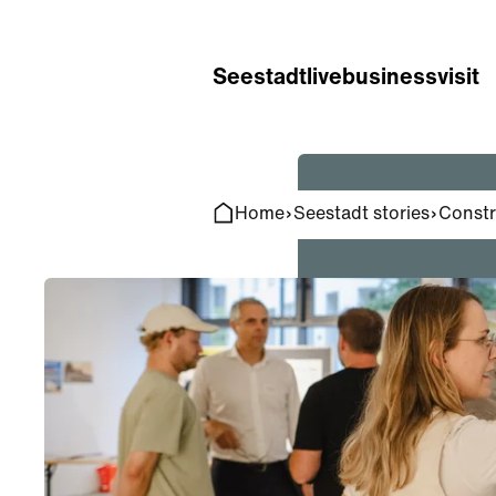
Home
Search
Seestadt
live
business
visit
Home
Seestadt stories
Constr