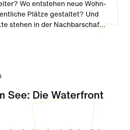
weiter? Wo entstehen neue Wohn-
ntliche Plätze gestaltet? Und
te stehen in der Nachbarschaft
ren Fragen gibt es beim
um am 02. Juni in den Räumen für Nachbarschaft.
s
m See: Die Waterfront