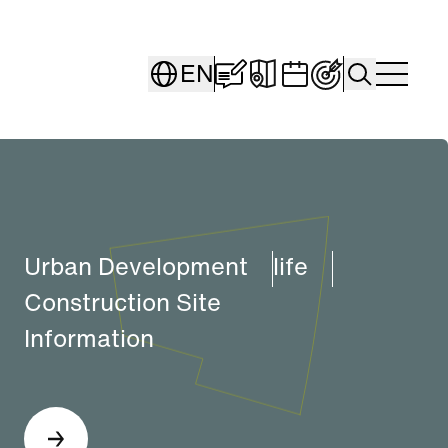
Blog "Seestadt Stori
Interaktive Karte
Veranstaltung
Persönliche
Search
EN
Togg
Urban Development
life
Construction Site
Information