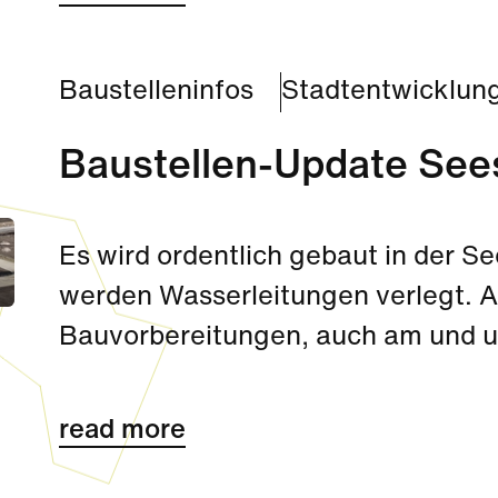
Baustelleninfos
Stadtentwicklun
Baustellen-Update See
Es wird ordentlich gebaut in der S
werden Wasserleitungen verlegt. A
Bauvorbereitungen, auch am und 
wird weitergearbeitet. Im Süden w
Zentralberufsschule in die Höhe, 
read more
schon in die Zielgerade eingebogen 