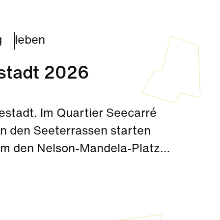
g
leben
stadt 2026
eestadt. Im Quartier Seecarré
n den Seeterrassen starten
um den Nelson-Mandela-Platz
ächst der Rohbau der
während die Takeda-Baustelle
ist. Hier finden Sie einen