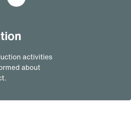
tion
uction activities
nformed about
t.