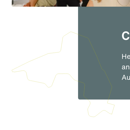
C
He
an
Au